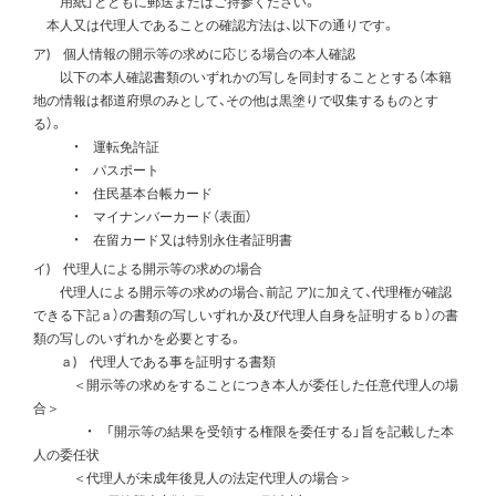
用紙」とともに郵送またはご持参ください。
本人又は代理人であることの確認方法は、以下の通りです。
ア) 個人情報の開示等の求めに応じる場合の本人確認
以下の本人確認書類のいずれかの写しを同封することとする（本籍
地の情報は都道府県のみとして、その他は黒塗りで収集するものとす
る）。
・ 運転免許証
・ パスポート
・ 住民基本台帳カード
・ マイナンバーカード（表面）
・ 在留カード又は特別永住者証明書
イ) 代理人による開示等の求めの場合
代理人による開示等の求めの場合、前記 ア)に加えて、代理権が確認
できる下記ａ）の書類の写しいずれか及び代理人自身を証明するｂ）の書
類の写しのいずれかを必要とする。
ａ) 代理人である事を証明する書類
＜開示等の求めをすることにつき本人が委任した任意代理人の場
合＞
・ 「開示等の結果を受領する権限を委任する」旨を記載した本
人の委任状
＜代理人が未成年後見人の法定代理人の場合＞