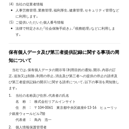
（4）
当社の従業者情報
人事労務管理、業務管理、福利厚生、健康管理、セキュリティ管理など
に利用します。
（5）
ご提供いただいた個人番号情報
法律で特定された「社会保険手続き」、「税務処理」などに利用しま
す。
保有個人データ及び第三者提供記録に関する事項の周
知について
当社では、保有個人データの開示等（利用目的の通知、開示、内容の訂
正、追加又は削除、利用の停止、消去及び第三者への提供の停止の請求及
び第三者提供記録の開示）に関する請求について、以下の事項を周知致し
ます。
1.
当社の名称及び住所、代表者の氏名
名 称 ： 株式会社リアルインサイト
住 所 ： 〒104-0061 東京都中央区銀座6-13-16 ヒューリッ
ク銀座ウォールビル7階
代表者 ： 鳥内 浩一
2.
個人情報保護管理者