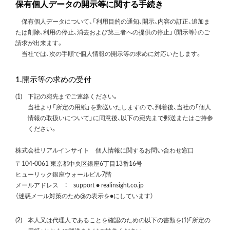
保有個人データの開示等に関する手続き
保有個人データについて、「利用目的の通知、開示、内容の訂正、追加ま
たは削除、利用の停止、消去および第三者への提供の停止」（開示等）のご
請求が出来ます。
当社では、次の手順で個人情報の開示等の求めに対応いたします。
1.開示等の求めの受付
(1)
下記の宛先までご連絡ください。
当社より「所定の用紙」を郵送いたしますので、到着後、当社の「個人
情報の取扱いについて」に同意後、以下の宛先まで郵送またはご持参
ください。
株式会社リアルインサイト
個人情報に関するお問い合わせ窓口
〒104-0061 東京都中央区銀座6丁目13番16号
ヒューリック銀座ウォールビル7階
メールアドレス ： support ● realinsight.co.jp
（迷惑メール対策のため@の表示を●にしています）
(2)
本人又は代理人であることを確認のための以下の書類を(1)「所定の