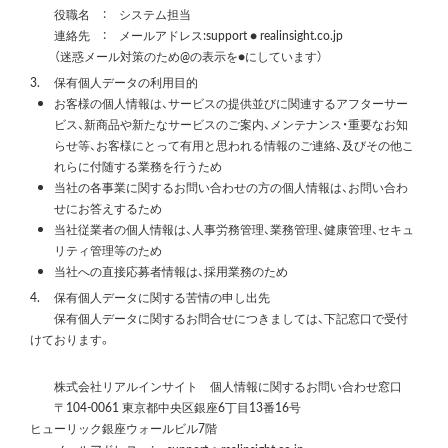
役職名 ： システム担当
連絡先 ： メールアドレス:support ● realinsight.co.jp
（迷惑メール対策のため@の表示を●にしています）
3.
保有個人データの利用目的
お客様の個人情報は、サービスの提供並びに関連するアフターサー
ビス、新商品や新たなサービスのご案内、メンテナンス・重要なお知
らせ等、お客様にとって有用と思われる情報のご連絡、及びその他こ
れらに付随する業務を行うため
当社の各事業に関するお問い合わせの方の個人情報は、お問い合わ
せにお答えするため
当社従業者の個人情報は、人事労務管理、業務管理、健康管理、セキュ
リティ管理等のため
当社への直接応募者情報は、採用業務のため
4.
保有個人データに関する苦情の申し出先
保有個人データに関するお問合せにつきましては、下記窓口で受付
けております。
株式会社リアルインサイト
個人情報に関するお問い合わせ窓口
〒104-0061 東京都中央区銀座6丁目13番16号
ヒューリック銀座ウォールビル7階