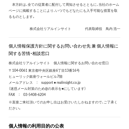
本方針は、全ての従業者に配付して周知させるとともに、当社のホーム
ページに掲載することにより、いつでもどなたにも入手可能な措置を取
るものとします。
株式会社リアルインサイト 代表取締役 鳥内 浩一
個人情報保護方針に関するお問い合わせ先 兼 個人情報に
関する苦情・相談窓口
株式会社リアルインサイト
個人情報に関するお問い合わせ窓口
〒104-0061 東京都中央区銀座6丁目13番16号
ヒューリック銀座ウォールビル7階
メールアドレス ： support ● realinsight.co.jp
（迷惑メール対策のため@の表示を●にしています）
FAX ： 03-5408-6204
※直接ご来社頂いてのお申し出はお受けいたしかねますので、ご了承く
ださい。
個人情報の利用目的の公表