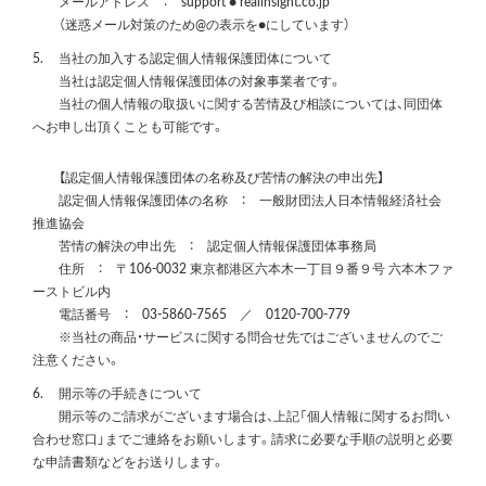
メールアドレス ： support ● realinsight.co.jp
（迷惑メール対策のため@の表示を●にしています）
5.
当社の加入する認定個人情報保護団体について
当社は認定個人情報保護団体の対象事業者です。
当社の個人情報の取扱いに関する苦情及び相談については、同団体
へお申し出頂くことも可能です。
【認定個人情報保護団体の名称及び苦情の解決の申出先】
認定個人情報保護団体の名称 ： 一般財団法人日本情報経済社会
推進協会
苦情の解決の申出先 ： 認定個人情報保護団体事務局
住所 ： 〒106-0032 東京都港区六本木一丁目９番９号 六本木ファ
ーストビル内
電話番号 ： 03-5860-7565 ／ 0120-700-779
※当社の商品・サービスに関する問合せ先ではございませんのでご
注意ください。
6.
開示等の手続きについて
開示等のご請求がございます場合は、上記「個人情報に関するお問い
合わせ窓口」までご連絡をお願いします。請求に必要な手順の説明と必要
な申請書類などをお送りします。