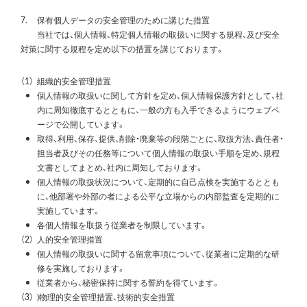
7.
保有個人データの安全管理のために講じた措置
当社では、個人情報、特定個人情報の取扱いに関する規程、及び安全
対策に関する規程を定め以下の措置を講じております。
（1）
組織的安全管理措置
個人情報の取扱いに関して方針を定め、個人情報保護方針として、社
内に周知徹底するとともに、一般の方も入手できるようにウェブペ
ージで公開しています。
取得、利用、保存、提供、削除・廃棄等の段階ごとに、取扱方法、責任者・
担当者及びその任務等について個人情報の取扱い手順を定め、規程
文書としてまとめ、社内に周知しております。
個人情報の取扱状況について、定期的に自己点検を実施するととも
に、他部署や外部の者による公平な立場からの内部監査を定期的に
実施しています。
各個人情報を取扱う従業者を制限しています。
（2）
人的安全管理措置
個人情報の取扱いに関する留意事項について、従業者に定期的な研
修を実施しております。
従業者から、秘密保持に関する誓約を得ています。
（3）
)物理的安全管理措置、技術的安全措置