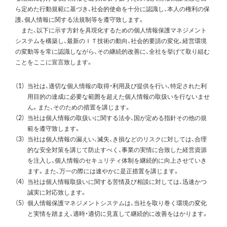
ら定めた行動規範に基づき、社会的使命を十分に認識し、本人の権利の保
護、個人情報に関する法規制等を遵守致します。
また、以下に示す方針を具現化するための個人情報保護マネジメント
システムを構築し、最新のＩＴ技術の動向、社会的要請の変化、経営環境
の変動等を常に認識しながら、その継続的改善に、全社を挙げて取り組む
ことをここに宣言致します。
（1）
当社は、適切な個人情報の取得・利用及び提供を行い、特定された利
用目的の達成に必要な範囲を超えた個人情報の取扱いを行ないませ
ん。また、そのための措置を講じます。
（2）
当社は個人情報の取扱いに関する法令、国が定める指針その他の規
範を遵守致します。
（3）
当社は個人情報の漏えい、滅失、き損などのリスクに対しては、合理
的な安全対策を講じて防止すべく、事業の実情に合致した経営資源
を注入し、個人情報のセキュリティ体制を継続的に向上させていき
ます。また、万一の際には速やかに是正措置を講じます。
（4）
当社は個人情報取扱いに関する苦情及び相談に対しては、迅速かつ
誠実に対応致します。
（5）
個人情報保護マネジメントシステムは、当社を取り巻く環境の変化
と実情を踏まえ、適時・適切に見直して継続的に改善をはかります。