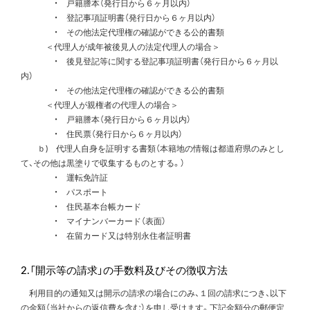
・ 戸籍謄本（発行日から６ヶ月以内）
・ 登記事項証明書（発行日から６ヶ月以内）
・ その他法定代理権の確認ができる公的書類
＜代理人が成年被後見人の法定代理人の場合＞
・ 後見登記等に関する登記事項証明書（発行日から６ヶ月以
内）
・ その他法定代理権の確認ができる公的書類
＜代理人が親権者の代理人の場合＞
・ 戸籍謄本（発行日から６ヶ月以内）
・ 住民票（発行日から６ヶ月以内）
ｂ) 代理人自身を証明する書類（本籍地の情報は都道府県のみとし
て、その他は黒塗りで収集するものとする。）
・ 運転免許証
・ パスポート
・ 住民基本台帳カード
・ マイナンバーカード（表面）
・ 在留カード又は特別永住者証明書
2.「開示等の請求」の手数料及びその徴収方法
利用目的の通知又は開示の請求の場合にのみ、１回の請求につき、以下
の金額（当社からの返信費を含む）を申し受けます。下記金額分の郵便定